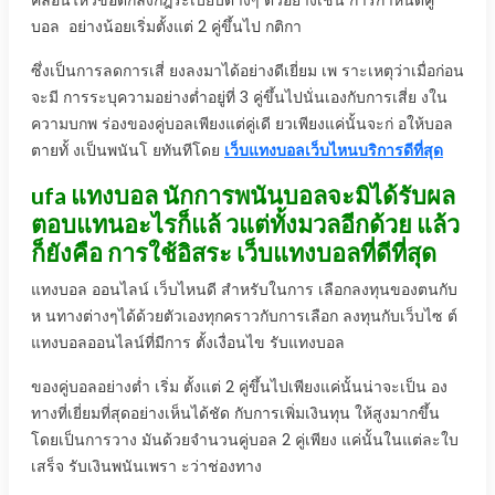
คลื่อนไหวข้อตกลงกฎระเบียบต่างๆ ตัวอย่างเช่น การกำหนดคู่
บอล อย่างน้อยเริ่มตั้งแต่ 2 คู่ขึ้นไป กติกา
ซึ่งเป็นการลดการเสี่ ยงลงมาได้อย่างดีเยี่ยม เพ ราะเหตุว่าเมื่อก่อน
จะมี การระบุความอย่างต่ำอยู่ที่ 3 คู่ขึ้นไปนั่นเองกับการเสี่ย งใน
ความบกพ ร่องของคู่บอลเพียงแต่คู่เดี ยวเพียงแค่นั้นจะก่ อให้บอล
ตายทั้ งเป็นพนันโ ยทันทีโดย
เว็บแทงบอลเว็บไหนบริการดีที่สุด
ufa แทงบอล นักการพนันบอลจะมิได้รับผล
ตอบแทนอะไรก็แล้ วแต่ทั้งมวลอีกด้วย แล้ว
ก็ยังคือ การใช้อิสระ เว็บแทงบอลที่ดีที่สุด
แทงบอล ออนไลน์ เว็บไหนดี สำหรับในการ เลือกลงทุนของตนกับ
ห นทางต่างๆได้ด้วยตัวเองทุกคราวกับการเลือก ลงทุนกับเว็บไซ ต์
แทงบอลออนไลน์ที่มีการ ตั้งเงื่อนไข รับแทงบอล
ของคู่บอลอย่างต่ำ เริ่ม ตั้งแต่ 2 คู่ขึ้นไปเพียงแค่นั้นน่าจะเป็น อง
ทางที่เยี่ยมที่สุดอย่างเห็นได้ชัด กับการเพิ่มเงินทุน ให้สูงมากขึ้น
โดยเป็นการวาง มันด้วยจำนวนคู่บอล 2 คู่เพียง แค่นั้นในแต่ละใบ
เสร็จ รับเงินพนันเพรา ะว่าช่องทาง