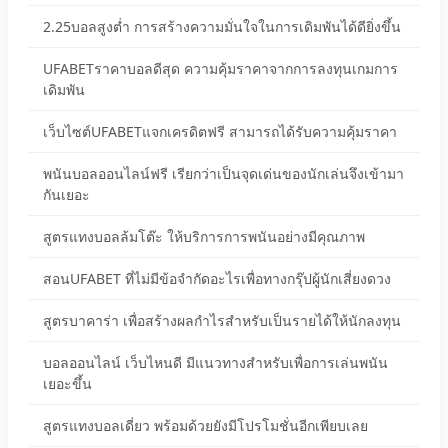
2.25บอลสูงต่ำ การสร้างความมั่นใจในการเดิมพันได้ดียิ่งขึ้น
UFABETราคาบอลดีสุด ความคุ้มราคาจากการลงทุนเกมการ
เดิมพัน
เว็บไซต์UFABETแจกเครดิตฟรี สามารถได้รับความคุ้มราคา
พนันบอลออนไลน์ฟรี เรียกว่าเป็นจุดเด่นของนักเล่นจึงเข้ามา
กันเยอะ
สูตรแทงบอลล้มโต๊ะ ให้บริการการพนันอย่างมีคุณภาพ
สอนUFABET ที่ไม่มีข้อจำกัดอะไรเพื่อทางกรุ๊ปผู้นักเสี่ยงดวง
สูตรบาคาร่า เพื่อสร้างผลกำไรสำหรับเป็นรายได้ให้นักลงทุน
บอลออนไลน์ เว็บไหนดี มีแนวทางสำหรับเพื่อการเล่นพนัน
เยอะขึ้น
สูตรแทงบอลเดี่ยว พร้อมด้วยยังมีโปรโมชั่นอีกเพียบเลย