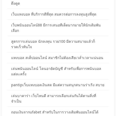
ดึงดูด
เว็บแทงบอล ที่บริการดีที่สุด สมควรต่อการลงทุนสูงที่สุด
เว็บพนันออนไลน์88 มีการเสนอทีเด็ดมากมายให้นักเดิมพัน
เลือก
สูตรการเล่นบอล นักลงทุน รวย100 มีความสบายแล้วก็
รวดเร็วทันใจ
แทงบอล สเต็ปออนไลน์ สมาชิกไม่ต้องเสียเวล่ำเวลาแน่นอน
เล่นพนันออนไลน์ โดนอายัดบัญชี สำหรับเพื่อการพนันบอล
แต่ละครั้ง
pantipเว็บแทงบอลเงินสด มีแต่ความสนุกสนานร่าเริง สบาย
เล่นบาคาร่า เว็บไหนดี สามารถเลือกเล่นกันได้ตามสิ่งที่
จำเป็น
ถอนเงินจากufabet สำหรับในการวางเดิมพันออนไลน์ได้