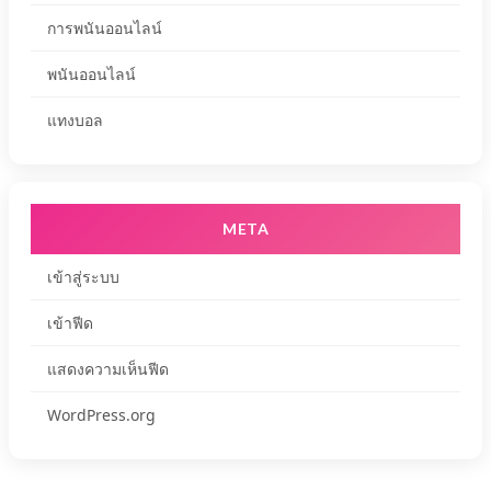
การพนันออนไลน์
พนันออนไลน์
แทงบอล
META
เข้าสู่ระบบ
เข้าฟีด
แสดงความเห็นฟีด
WordPress.org