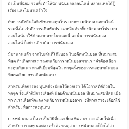
ยิ่งเป็นที่นิยม รวมทั้งทำให้นัก พนันบอลออนไลน์ หลายแหล่ได้รู้
เรื่อง และไม่มาเศร้าใจ
กับก ารตัดสินใจที่เข้ามาลงทุนในระบบการพนันบอ ลออนไลน์
รวมทั้งไม่เว้นถึงการเดิมพันปร ะเภทอื่นด้วยก็ยงนิยม มาใช้ระบบ
ออนไลน์มาใช้กั นมากมายในขณะนี้ ฉะนั้น การพนันบอล
ออนไลน์ ก็อย่างเดียวกัน การพนันบอล
มีมานานแล้ว จากไปเล่นที่โต๊ะบอล ในอดีตพนันบอล ที่เหมาะสม
ที่สุด ถ้าเกิดพวกเร าลงทุนกับการ พนันบอลพวกเร าจำต้องเลือก
ลงทุนกับแนว ทางที่เยี่ยมที่สุดใน ทุกๆครั้งของการลงทุนพนันบอล
ที่ยอดเยี่ยม การเลือกต้นแบ บ
สำหรับเพื่อการลง ทุนที่ดีจะมีผลให้พวกเรา ได้โอกาสที่ดีด้วยใน
ทุกๆค รั้งแล้วก็มีการเสี่ยงที่ น้อยด้วยพนันบอล ที่เหมาะสมที่สุด เมื่อ
พว กเราเลือกที่จะลง ทุนกับการพนันบอลทา งที่พวกเราจะเลือกใช้
สำหรับเ พื่อการลงทุนกับ
การพนั นบอล ก็ควรเป็นวิธีที่ยอดเยี่ยม ที่พวกเรา จะเลือกใช้เพื่อ
สำหรับการลงทุ นแต่ละครั้งด้วยเหตุว่าการพนันบอ ลก็ถือได้ว่า