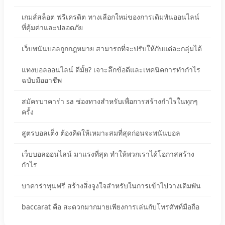
เกมส์สล็อต ฟรีเครดิต ทางเลือกใหม่ของการเดิมพันออนไลน์
ที่คุ้มค่าและปลอดภัย
เว็บพนันบอลถูกกฎหมาย สามารถที่จะปรับให้กับแต่ละกลุ่มได้
แทงบอลออนไลน์ ดีมั้ย? เจาะลึกข้อดีและเทคนิคการทำกำไร
ฉบับมืออาชีพ
สมัครบาคาร่า sa ช่องทางสำหรับเพื่อการสร้างกำไรในทุกๆ
ครั้ง
สูตรบอลเต็ง ต้องคิดให้เหมาะสมที่สุดก่อนจะพนันบอล
เว็บบอลออนไลน์ มาแรงที่สุด ทำให้พวกเราได้โอกาสสร้าง
กำไร
บาคาร่าทุนฟรี สร้างสิ่งจูงใจสำหรับในการเข้าไปวางเดิมพัน
baccarat คือ สะดวกมากมายเพียงการเล่นกับโทรศัพท์มือถือ