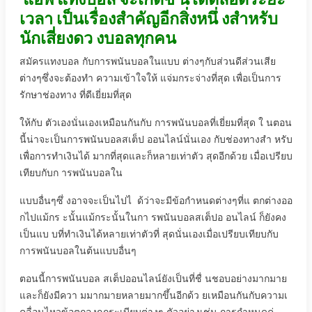
เวลา เป็นเรื่องสำคัญอีกสิ่งหนึ่ งสำหรับ
นักเสี่ยงดว งบอลทุกคน
สมัครแทงบอล กับการพนันบอลในแบบ ต่างๆกับส่วนดีส่วนเสีย
ต่างๆซึ่งจะต้องทำ ความเข้าใจให้ แจ่มกระจ่างที่สุด เพื่อเป็นการ
รักษาช่องทาง ที่ดีเยี่ยมที่สุด
ให้กับ ตัวเองนั่นเองเหมือนกันกับ การพนันบอลที่เยี่ยมที่สุด ใ นตอน
นี้น่าจะเป็นการพนันบอลสเต็ป ออนไลน์นั่นเอง กับช่องทางสำ หรับ
เพื่อการทำเงินได้ มากที่สุดและก็หลายเท่าตัว สุดอีกด้วย เมื่อเปรียบ
เทียบกับก ารพนันบอลใน
แบบอื่นๆซึ่ งอาจจะเป็นไปไ ด้ว่าจะมีข้อกำหนดต่างๆที่แ ตกต่างออ
กไปแม้กร ะนั้นแม้กระนั้นในกา รพนันบอลสเต็ปอ อนไลน์ ก็ยังคง
เป็นแบ บที่ทำเงินได้หลายเท่าตัวที่ สุดนั่นเองเมื่อเปรียบเทียบกับ
การพนันบอลในต้นแบบอื่นๆ
ตอนนี้การพนันบอล สเต็ปออนไลน์ยังเป็นที่ชื่ นชอบอย่างมากมาย
และก็ยังมีควา มมากมายหลายมากขึ้นอีกด้ว ยเหมือนกันกับความเ