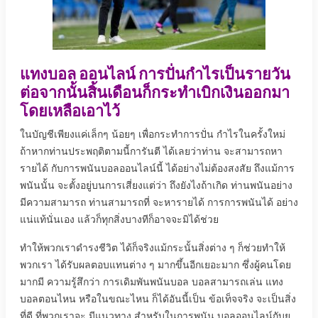
แทงบอล ออนไลน์ การปั่นกำไรเป็นรายวัน
ต่อจากนั้นสิ้นเดือนก็กระทำเบิกเงินออกมา
โดยเหลือเอาไว้
ในบัญชีเพียงแค่เล็กๆ น้อยๆ เพื่อกระทำการปั่น กำไรในครั้งใหม่
ถ้าหากท่านประพฤติตามนี้การันตี ได้เลยว่าท่าน จะสามารถหา
รายได้ กับการพนันบอลออนไลน์นี้ ได้อย่างไม่ต้องสงสัย ถึงแม้การ
พนันนั้น จะตั้งอยู่บนการเสี่ยงแต่ว่า ถึงยังไงถ้าเกิด ท่านพนันอย่าง
มีความสามารถ ท่านสามารถที่ จะหารายได้ การการพนันได้ อย่าง
แน่แท้นั่นเอง แล้วก็ทุกสิ่งบางทีก็อาจจะมิได้ช่วย
ทำให้พวกเราดำรงชีวิต ได้ก็จริงแม้กระนั้นสิ่งต่าง ๆ ก็ช่วยทำให้
พวกเรา ได้รับผลตอบแทนต่าง ๆ มากขึ้นอีกเยอะมาก ซึ่งผู้คนโดย
มากมี ความรู้สึกว่า การเดิมพันพนันบอล บอลสามารถเล่น แทง
บอลตอนไหน หรือในขณะไหน ก็ได้อันนี้เป็น ข้อเท็จจริง จะเป็นสิ่ง
ที่ดี ที่พวกเราจะ มีแนวทาง สำหรับในการพนัน บอลออนไลน์กับยู