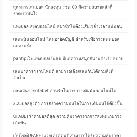
สูตรการเล่นบอล นักลงทุน รวย100 มีความสบายแล้วก็
รวดเร็วทันใจ
แทงบอล สเต็ปออนไลน์ สมาชิกไม่ต้องเสียเวล่ำเวลาแน่นอน
เล่นพนันออนไลน์ โดนอายัดบัญชี สำหรับเพื่อการพนันบอล
แต่ละครั้ง
pantipเว็บแทงบอลเงินสด มีแต่ความสนุกสนานร่าเริง สบาย
เล่นบาคาร่า เว็บไหนดี สามารถเลือกเล่นกันได้ตามสิ่งที่
จำเป็น
ถอนเงินจากufabet สำหรับในการวางเดิมพันออนไลน์ได้
2.25บอลสูงต่ำ การสร้างความมั่นใจในการเดิมพันได้ดียิ่งขึ้น
UFABETราคาบอลดีสุด ความคุ้มราคาจากการลงทุนเกมการ
เดิมพัน
เว็บไซต์UFABETแจกเครดิตฟรี สามารถได้รับความคุ้มราคา