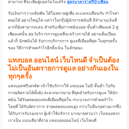
สามารถ ที่จะเพิ่มคู่บอลในใบเสร็จ
สูตรบาคาร่าฟรีป๋าเซียน
รับเงินการวางเดิมพัน ได้ในหลายคู่เพื่อ จะแลกเปลี่ยนกับ กำไรค่า
ตอบได้ อย่างใหญ่โต แต่ว่าในกรุ๊ปผู้นักการพนันที่ มีจำนวนเงินที่
มากก็ยังสามารถเล่น สำหรับเพื่อการพนันบอล ขั้นต่ำเพียงแต่ 2 คู่
เพียงแค่นั้น ต่อ 1บริการการดูแลที่จะสร้างรายได้ อย่างเต็มเปี่ยม
แล้วก็ นักพนันได้ รับการบริการการ ดูแลที่เยี่ยมที่สุด ในทุกๆครั้ง
ของ วิธีการทำผลกำไรอีกทั้งเน้น ในลักษณะ
แทงบอล ออนไลน์ เว็บไหนดี จำเป็นต้อง
ไม่เป็นอันตรายการดูแล อย่างกันเองใน
ทุกๆครั้ง
แทงบอลฟรีเครดิต เข้าใช้บริการให้ แทงบอล ไม่มี ขั้นต่ำ ไปกับ
การผลิตรายได้ทั้งยัง สะดวกมากมาย ที่สุดสำหรับการดูแล ให้นัก
พนัน ได้รับผลตอบแทนที่เยี่ยมที่สุดใน กระบวนการทำผลกำไร
โดยที่ ได้รับอัตราการ จ่ายผลตอบแทนสูง กว่าเว็บอื่นๆอย่างมากซึ่ง
ได้รับการรับรองจาก ผู้เข้าใช้บริการ มากมายท่านว่า เว็บของพวก
เราเป็น แบบเดียวที่จ่าย แทงบอลออนไลน์ เว็บไหนดี