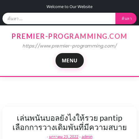
S
Welcome to Our Website
k
ค้
i
น
p
ห
t
า
PREMIER-PROGRAMMING.COM
สำ
o
ห
https://www.premier-programming.com/
c
รั
o
บ
MENU
n
:
t
e
n
t
เล่นพนันบอลยังไงให้รวย pantip
เลือกการวางเดิมพันที่มีความสบาย
-
มกราคม 23, 2022
-
admin