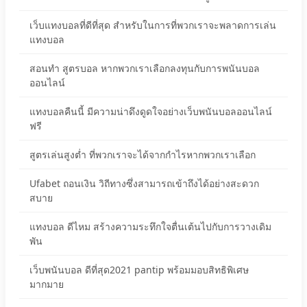
เว็บแทงบอลที่ดีที่สุด สำหรับในการที่พวกเราจะพลาดการเล่น
แทงบอล
สอนทำ สูตรบอล หากพวกเราเลือกลงทุนกับการพนันบอล
ออนไลน์
แทงบอลคืนนี้ มีความน่าดึงดูดใจอย่างเว็บพนันบอลออนไลน์
ฟรี
สูตรเล่นสูงต่ำ ที่พวกเราจะได้จากกำไรหากพวกเราเลือก
Ufabet ถอนเงิน วิถีทางซึ่งสามารถเข้าถึงได้อย่างสะดวก
สบาย
แทงบอล ดีไหม สร้างความระทึกใจตื่นเต้นไปกับการวางเดิม
พัน
เว็บพนันบอล ดีที่สุด2021 pantip พร้อมมอบสิทธิพิเศษ
มากมาย