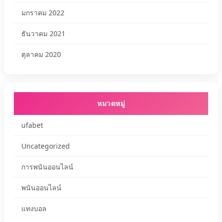
มกราคม 2022
ธันวาคม 2021
ตุลาคม 2020
หมวดหมู่
ufabet
Uncategorized
การพนันออนไลน์
พนันออนไลน์
แทงบอล