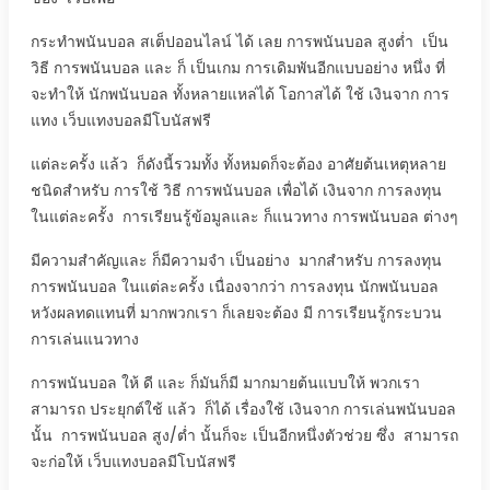
กระทำพนันบอล สเต็ปออนไลน์ ได้ เลย การพนันบอล สูงต่ำ เป็น
วิธี การพนันบอล และ ก็ เป็นเกม การเดิมพันอีกแบบอย่าง หนึ่ง ที่
จะทำให้ นักพนันบอล ทั้งหลายแหล่ได้ โอกาสได้ ใช้ เงินจาก การ
แทง เว็บแทงบอลมีโบนัสฟรี
แต่ละครั้ง แล้ว ก็ดังนี้รวมทั้ง ทั้งหมดก็จะต้อง อาศัยต้นเหตุหลาย
ชนิดสำหรับ การใช้ วิธี การพนันบอล เพื่อได้ เงินจาก การลงทุน
ในแต่ละครั้ง การเรียนรู้ข้อมูลและ ก็แนวทาง การพนันบอล ต่างๆ
มีความสำคัญและ ก็มีความจำ เป็นอย่าง มากสำหรับ การลงทุน
การพนันบอล ในแต่ละครั้ง เนื่องจากว่า การลงทุน นักพนันบอล
หวังผลทดแทนที่ มากพวกเรา ก็เลยจะต้อง มี การเรียนรู้กระบวน
การเล่นแนวทาง
การพนันบอล ให้ ดี และ ก็มันก็มี มากมายต้นแบบให้ พวกเรา
สามารถ ประยุกต์ใช้ แล้ว ก็ได้ เรื่องใช้ เงินจาก การเล่นพนันบอล
นั้น การพนันบอล สูง/ต่ำ นั้นก็จะ เป็นอีกหนึ่งตัวช่วย ซึ่ง สามารถ
จะก่อให้ เว็บแทงบอลมีโบนัสฟรี