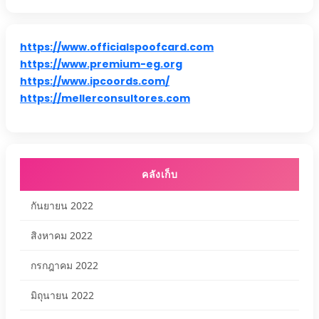
https://www.officialspoofcard.com
https://www.premium-eg.org
https://www.ipcoords.com/
https://mellerconsultores.com
คลังเก็บ
กันยายน 2022
สิงหาคม 2022
กรกฎาคม 2022
มิถุนายน 2022