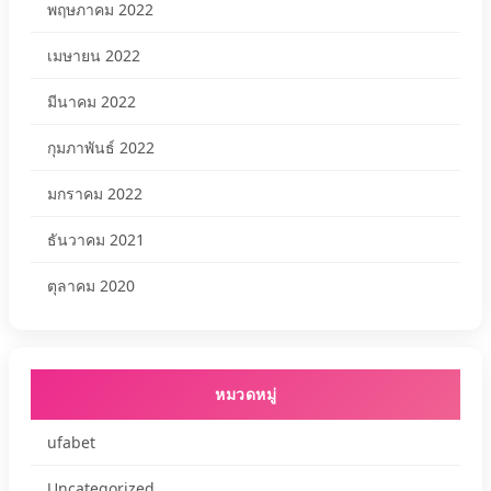
พฤษภาคม 2022
เมษายน 2022
มีนาคม 2022
กุมภาพันธ์ 2022
มกราคม 2022
ธันวาคม 2021
ตุลาคม 2020
หมวดหมู่
ufabet
Uncategorized