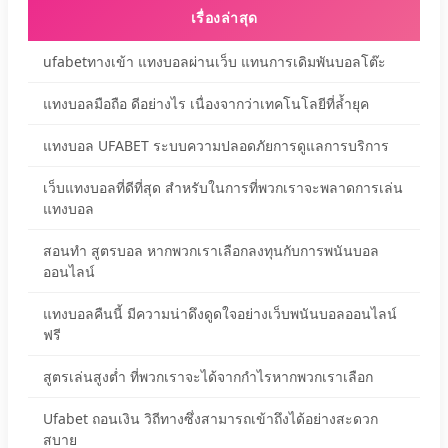
เรื่องล่าสุด
ufabetทางเข้า แทงบอลผ่านเว็บ แทนการเดิมพันบอลโต๊ะ
แทงบอลมือถือ ดีอย่างไร เนื่องจากว่าเทคโนโลยีที่ล้ำยุค
แทงบอล UFABET ระบบความปลอดภัยการดูแลการบริการ
เว็บแทงบอลที่ดีที่สุด สำหรับในการที่พวกเราจะพลาดการเล่น
แทงบอล
สอนทำ สูตรบอล หากพวกเราเลือกลงทุนกับการพนันบอล
ออนไลน์
แทงบอลคืนนี้ มีความน่าดึงดูดใจอย่างเว็บพนันบอลออนไลน์
ฟรี
สูตรเล่นสูงต่ำ ที่พวกเราจะได้จากกำไรหากพวกเราเลือก
Ufabet ถอนเงิน วิถีทางซึ่งสามารถเข้าถึงได้อย่างสะดวก
สบาย