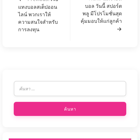
ม
บอล วันนี้ สปอร์ต
แทงบอลสเต็ปออน
นู
พลู มีโปรโมชั่นสุด
ไลน์ พวกเราให้
นำ
คุ้มมอบให้แก่ลูกค้า
ความสนใจสำหรับ
ท
การลงทุน
า
ง
เ
รื่
อ
ง
ค้
น
ห
า
สำ
ห
รั
บ
: