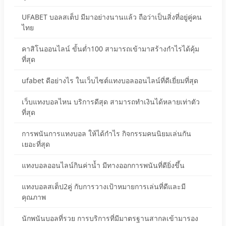
UFABET บอลสเต็ป มีมาอย่างนานแล้ว ถือว่าเป็นสิ่งที่อยู่คู่คน
ไทย
คาสิโนออนไลน์ ขั้นต่ำ100 สามารถเข้ามาสร้างกำไรได้คุ้ม
ที่สุด
ufabet ดีอย่างไร ในเว็บไซต์แทงบอลออนไลน์ที่ดีเยี่ยมที่สุด
เว็บแทงบอลไหน บริการดีสุด สามารถทำเงินได้หลายเท่าตัว
ที่สุด
การพนันการแทงบอล ให้ได้กำไร กิจกรรมคนนิยมเล่นกัน
เยอะที่สุด
แทงบอลออนไลน์กินค่าน้ำ มีทางออกการพนันที่ดียิ่งขึ้น
แทงบอลสเต็ป2คู่ กับการวางเป้าหมายการเล่นที่ดีและมี
คุณภาพ
นักพนันบอลที่รวย การบริการที่มีมาตรฐานสากลเข้ามารอง