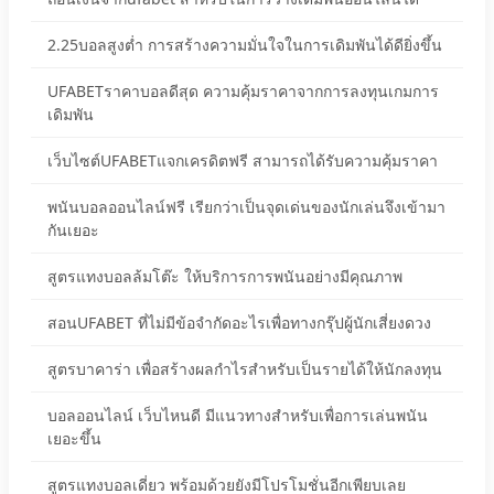
2.25บอลสูงต่ำ การสร้างความมั่นใจในการเดิมพันได้ดียิ่งขึ้น
UFABETราคาบอลดีสุด ความคุ้มราคาจากการลงทุนเกมการ
เดิมพัน
เว็บไซต์UFABETแจกเครดิตฟรี สามารถได้รับความคุ้มราคา
พนันบอลออนไลน์ฟรี เรียกว่าเป็นจุดเด่นของนักเล่นจึงเข้ามา
กันเยอะ
สูตรแทงบอลล้มโต๊ะ ให้บริการการพนันอย่างมีคุณภาพ
สอนUFABET ที่ไม่มีข้อจำกัดอะไรเพื่อทางกรุ๊ปผู้นักเสี่ยงดวง
สูตรบาคาร่า เพื่อสร้างผลกำไรสำหรับเป็นรายได้ให้นักลงทุน
บอลออนไลน์ เว็บไหนดี มีแนวทางสำหรับเพื่อการเล่นพนัน
เยอะขึ้น
สูตรแทงบอลเดี่ยว พร้อมด้วยยังมีโปรโมชั่นอีกเพียบเลย