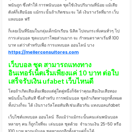
พนันถูก ซึ่งทำให้ การพนันบอล ชุดใช้เงินปริมาณที่น้อย แม้เสีย
ตังค์ก็เสียน้อย แม้กระนั้นถ้าเกิดชนะจะ ได้ เงินรางวัลที่มาก เว็บ
แทงบอล ฟรี
ก็เลยเป็นที่นิยมในกลุ่มเด็กนักเรียน นิสิต ไปจนกระทั่งคนทั่วๆ ไป
การเล่นบอล ชุดแบบกาโพยส่วนมาก จะ กำหนดราคาเริ่มที่ 100
บาท แต่ว่าสำหรับเพื่อ การแทงบอล ออนไลน์ บาง
https://mellerconsultores.com
เว็บบอล ชุด สามารถแทงทาง
อินเทอร์เน็ตเริ่มเพียงแค่ 10 บาท ต่อใบ
เสร็จรับเงิน ufabet เว็บไหนดี
โดยถ้าเกิดเสียเต็มเพียงแต่คู่ใดคู่หนึ่งก็จัดว่าคุณเสียเงินเสียทอง
พนันนั้นในทันที ซึ่งสำหรับ การพนันบอล ชุดถ้าเกิดทายถูกทั้งหมด
ทั้งปวงก็จะ ได้ เงินรางวัลโดยทันทีเช่นเดียวกัน แทงบอลufabet
เว็บไซต์แทงบอล ออนไลน์ ถึงแม้ว่าแม้กระนั้นคนเล่นพนันบอล
หลายๆ คน ก็ถูกใจที่จะ เล่นบอล ชุดด้วย จำนวนเงิน 25-50 หรือ
100 บาท หากแม้บอล ชุดทายถูกอีกทั้งสามคู่นั้นได้