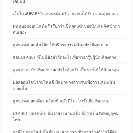
เดิมพัน
เว็บไซต์UFABETแจกเครดิตฟรี สามารถได้รับความคุ้มราคา
พนันบอลออนไลน์ฟรี เรียกว่าเป็นจุดเด่นของนักเล่นจึงเข้ามา
กันเยอะ
สูตรแทงบอลล้มโต๊ะ ให้บริการการพนันอย่างมีคุณภาพ
สอนUFABET ที่ไม่มีข้อจำกัดอะไรเพื่อทางกรุ๊ปผู้นักเสี่ยงดวง
สูตรบาคาร่า เพื่อสร้างผลกำไรสำหรับเป็นรายได้ให้นักลงทุน
บอลออนไลน์ เว็บไหนดี มีแนวทางสำหรับเพื่อการเล่นพนัน
เยอะขึ้น
สูตรแทงบอลเดี่ยว พร้อมด้วยยังมีโปรโมชั่นอีกเพียบเลย
UFABET บอลสเต็ป มีมาอย่างนานแล้ว ถือว่าเป็นสิ่งที่อยู่คู่คน
ไทย
คาสิโนออนไลน์ ขั้นต่ำ100 สามารถเข้ามาสร้างกำไรได้คุ้ม