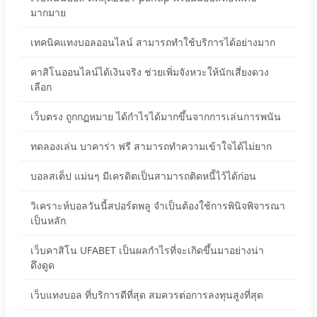
มากมาย
เทคนิคแทงบอลออนไลน์ สามารถทำใช้บริการได้อย่างมาก
คาสิโนออนไลน์ได้เงินจริง ช่วยเพิ่มจังหวะให้นักเสี่ยงดวง
เลือก
เว็บตรง ถูกกฏหมาย ได้กำไรได้มากขึ้นจากการเล่นการพนัน
ทดลองเล่น บาคาร่า ฟรี สามารถทำความเข้าใจได้ไม่ยาก
บอลสเต็ป แม่นๆ มีเครดิตเป็นสามารถติดหนี้ไว้ได้ก่อน
วิเคราะห์บอลวันนี้สปอร์ตพลู จำเป็นต้องใช้การพินิจพิจารณา
เป็นหลัก
เว็บคาสิโน UFABET เป็นผลกำไรที่จะเกิดขึ้นมาอย่างน่า
ดึงดูด
เว็บแทงบอล ที่บริการดีที่สุด สมควรต่อการลงทุนสูงที่สุด