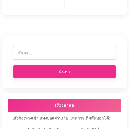
า
ง
เ
รื่
อ
ง
ค้
น
ห
า
สำ
ห
รั
บ
:
เรื่องล่าสุด
ufabetทางเข้า แทงบอลผ่านเว็บ แทนการเดิมพันบอลโต๊ะ