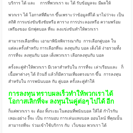
บริการ ได้ และ การที่พวกเรา จะ ได้ รับข้อมูลจะ มีผลให้
พวกเรา ได้ โอกาสที่ดีมาก ขึ้นเพราะว่าข้อมูลที่ได้ มาไม่ว่าจะ เป็น
สถิติ การแข่งขันชิงชัยหรือ ตาราง การประลองหรือ ความพร้อม
เพรียงของ นักฟุตบอล ที่จะ ลงแข่งขันทำให้พวกเรา
สามารถเลือกที่จะ เอามาพินิจพิจารณากับ การเลือกคู่บอล ใน
แต่ละครั้งสำหรับ การเลือกที่จะ ลงทุนกับ บอล เต็งได้ ง่ายรวมทั้ง
การที่จะ ลงทุนกับ บอล เต็งพวกเรา เลือกลงทุนกับ บอล
ครั้งละคู่ทำให้พวกเรา มีเวลาสำหรับใน การที่จะ เล่าเรียนและ ก็
เนื้อหาต่างๆ ได้ ถ้วนถี่ แล้วก็มีความเที่ยงตรงมาก ขึ้น การลงทุน
สำหรับใน การพนันบอล กับ คู่บอล ครั้งละคู่ทำให้
การลงทุน ทราบผลเร็วทำให้พวกเรา ได้
โอกาสเลิกที่จะ ลงทุนในคู่ต่อๆ ไปได้ อีก
ก็แค่พวกเรา จะ ต้อง ทิ้งระยะในตอนที่พนันบอล ให้ได้ กำไรกัน
เหอะอย่าง งี้จะ เป็น การมอบ การเล่นแทงบอล ออนไลน์ ที่คุณนั้น
สามารถที่จะ ร่วมเข้าใช้บริการ กับ เว็บของ พวกเรา ได้