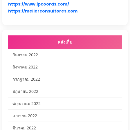
https://www.ipcoords.com/
https://mellerconsultores.com
คลังเก็บ
กันยายน 2022
สิงหาคม 2022
กรกฎาคม 2022
มิถุนายน 2022
พฤษภาคม 2022
เมษายน 2022
มีนาคม 2022