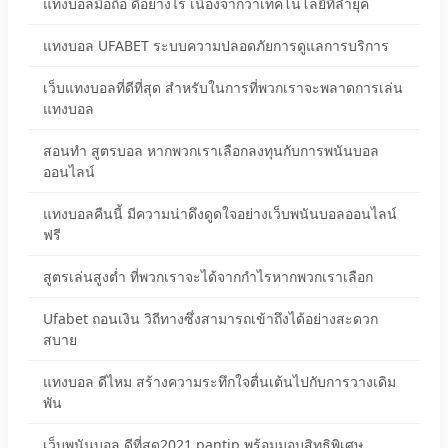
แทงบอลมือถือ ดีอย่างไร เนื่องจากว่าเทคโนโลยีที่ล้ำยุค
แทงบอล UFABET ระบบความปลอดภัยการดูแลการบริการ
เว็บแทงบอลที่ดีที่สุด สำหรับในการที่พวกเราจะพลาดการเล่น
แทงบอล
สอนทำ สูตรบอล หากพวกเราเลือกลงทุนกับการพนันบอล
ออนไลน์
แทงบอลคืนนี้ มีความน่าดึงดูดใจอย่างเว็บพนันบอลออนไลน์
ฟรี
สูตรเล่นสูงต่ำ ที่พวกเราจะได้จากกำไรหากพวกเราเลือก
Ufabet ถอนเงิน วิถีทางซึ่งสามารถเข้าถึงได้อย่างสะดวก
สบาย
แทงบอล ดีไหม สร้างความระทึกใจตื่นเต้นไปกับการวางเดิม
พัน
เว็บพนันบอล ดีที่สุด2021 pantip พร้อมมอบสิทธิพิเศษ