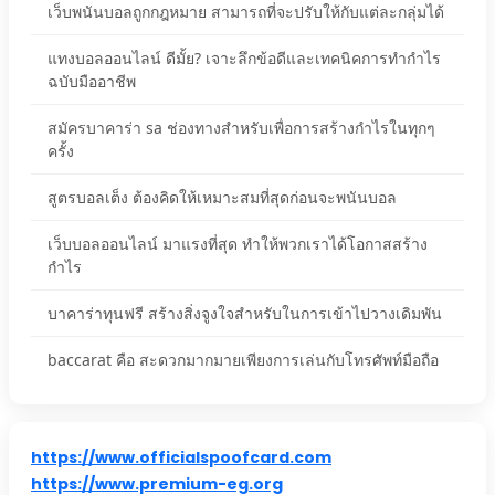
เว็บพนันบอลถูกกฎหมาย สามารถที่จะปรับให้กับแต่ละกลุ่มได้
แทงบอลออนไลน์ ดีมั้ย? เจาะลึกข้อดีและเทคนิคการทำกำไร
ฉบับมืออาชีพ
สมัครบาคาร่า sa ช่องทางสำหรับเพื่อการสร้างกำไรในทุกๆ
ครั้ง
สูตรบอลเต็ง ต้องคิดให้เหมาะสมที่สุดก่อนจะพนันบอล
เว็บบอลออนไลน์ มาแรงที่สุด ทำให้พวกเราได้โอกาสสร้าง
กำไร
บาคาร่าทุนฟรี สร้างสิ่งจูงใจสำหรับในการเข้าไปวางเดิมพัน
baccarat คือ สะดวกมากมายเพียงการเล่นกับโทรศัพท์มือถือ
https://www.officialspoofcard.com
https://www.premium-eg.org