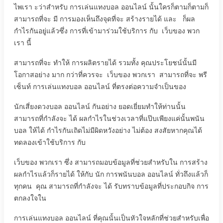
ไพเรา ะว่าสำหรับ การเล่นแทงบอล ออนไลน์ นั้นใครก็ตามก็ตามก็
สามารถที่จะ มี การมองเห็นถึงจุดที่จะ สร้างรายได้ และ ก็ผล
กำไรกันอยู่แล้วซึ่ง การที่เข้ามาร่วมใช้บริการ กับ เว็บของ พวก
เรา นี้
สามารถที่จะ ทำให้ การผลิตรายได้ รวมทั้ง คุณประโยชน์นั้นมี
โอกาสอย่าง มาก กว่าที่ควรจะ เว็บของ พวกเรา สามารถที่จะ พรี
เซ็นท์ การเล่นแทงบอล ออนไลน์ ที่ตรงต่อความจำเป็นของ
นักเสี่ยงดวงบอล ออนไลน์ กันอย่าง ยอดเยี่ยมทำให้ท่านนั้น
สามารถที่กำลังจะ ได้ ผลกำไรในช่วงเวลาที่แป๊บเพียงแค่นั้น
พนัน
บอล ให้ได้ กำไรกันเถิดไม่มีผิดหวังอย่าง ไม่ต้อง สงสัยหากคุณได้
ทดลองเข้าใช้บริการ กับ
เว็บของ พวกเรา ซึ่ง สามารถมอบข้อมูลที่ช่วยสำหรับใน การสร้าง
ผลกำไรแล้วก็รายได้ ให้กับ นัก การพนันบอล ออนไลน์ ทั่วถึงแล้วก็
ทุกคน คุณ สามารถที่กำลังจะ ได้ รับทราบข้อมูลที่ประกอบกิจ การ
ตกลงใจใน
การเล่นแทงบอล ออนไลน์ ที่คุณนั้นเป็นหัวใจหลักที่ช่วยสำหรับเพื่อ