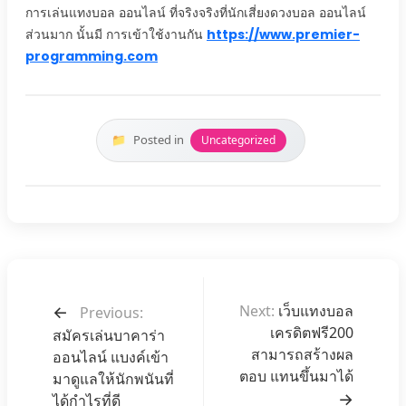
การเล่นแทงบอล ออนไลน์ ที่จริงจริงที่นักเสี่ยงดวงบอล ออนไลน์
ส่วนมาก นั้นมี การเข้าใช้งานกัน
https://www.premier-
programming.com
Posted in
Uncategorized
เ
Next:
เว็บแทงบอล
Previous:
ม
เครดิตฟรี200
สมัครเล่นบาคาร่า
นู
สามารถสร้างผล
ออนไลน์ แบงค์เข้า
นำ
ตอบ แทนขึ้นมาได้
มาดูแลให้นักพนันที่
ท
ได้กำไรที่ดี