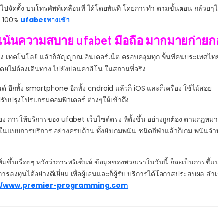
จัดตั้ง บนโทรศัพท์เคลื่อนที่ ได้โดยทันที โดยการทำ ตามขั้นตอน กล้วยๆไม่
ัย 100%
ufabetทางเข้า
่เน้นความสบาย ufabet มือถือ มากมายก่ายก
ของ เทคโนโลยี แล้วก็สัญญาณ อินเตอร์เน็ต ครอบคลุมทุก พื้นที่คนประเทศไทย
ดยไม่ต้องเดินทาง ไปยังบ่อนคาสิโน ในสถานที่จริง
นด์ อีกทั้ง smartphone อีกทั้ง android แล้วก็ iOS และก็เครื่อง ใช้ไม้สอย
รปรับปรุงโปรแกรมคอมพิวเตอร์ ต่างๆให้เข้าถึง
ของ การให้บริการของ ufabet เว็บไซต์ตรง ที่ตั้งขึ้น อย่างถูกต้อง ตามกฎหมา
ย ในแบบการบริการ อย่างครบถ้วน ทั้งยังเกมพนัน ชนิดกีฬาแล้วก็เกม พนันจ
ขึ้นเรื่อยๆ หวังว่าการพรีเซ็นท์ ข้อมูลของพวกเราในวันนี้ ก็จะเป็นการชี้แ
บการลงทุนได้อย่างดีเยี่ยม เพื่อผู้เล่นและก็ผู้รับ บริการได้โอกาสประสบผล สำเ
://www.premier-programming.com