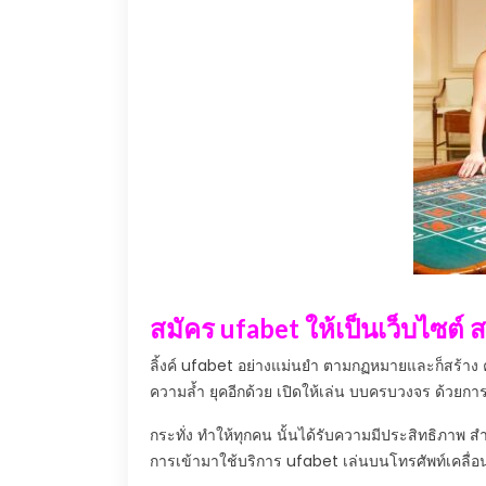
สมัคร ufabet ให้เป็นเว็บไซต์ 
ลิ้งค์ ufabet อย่างแม่นยำ ตามกฏหมายและก็สร้าง ค
ความล้ำ ยุคอีกด้วย เปิดให้เล่น บบครบวงจร ด้วยการ
กระทั่ง ทำให้ทุกคน นั้นได้รับความมีประสิทธิภาพ สำห
การเข้ามาใช้บริการ ufabet เล่นบนโทรศัพท์เคลื่อนที