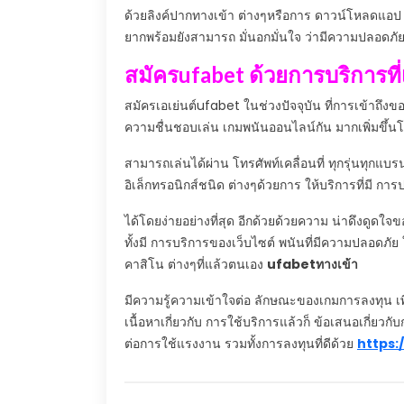
ด้วยลิงค์ปากทางเข้า ต่างๆหรือการ ดาวน์โหลดแอป ไป
ยากพร้อมยังสามารถ มั่นอกมั่นใจ ว่ามีความปลอดภ
สมัครufabet ด้วยการบริการที
สมัครเอเย่นต์ufabet ในช่วงปัจจุบัน ที่การเข้าถึง
ความชื่นชอบเล่น เกมพนันออนไลน์กัน มากเพิ่มขึ้นโ
สามารถเล่นได้ผ่าน โทรศัพท์เคลื่อนที่ ทุกรุ่นทุกแบร
อิเล็กทรอนิกส์ชนิด ต่างๆด้วยการ ให้บริการที่มี กา
ได้โดยง่ายอย่างที่สุด อีกด้วยด้วยความ น่าดึงดูดใจ
ทั้งมี การบริการของเว็บไซต์ พนันที่มีความปลอดภั
คาสิโน ต่างๆที่แล้วตนเอง
ufabetทางเข้า
มีความรู้ความเข้าใจต่อ ลักษณะของเกมการลงทุน เพิ่ม
เนื้อหาเกี่ยวกับ การใช้บริการแล้วก็ ข้อเสนอเกี่ยวกั
ต่อการใช้แรงงาน รวมทั้งการลงทุนที่ดีด้วย
https