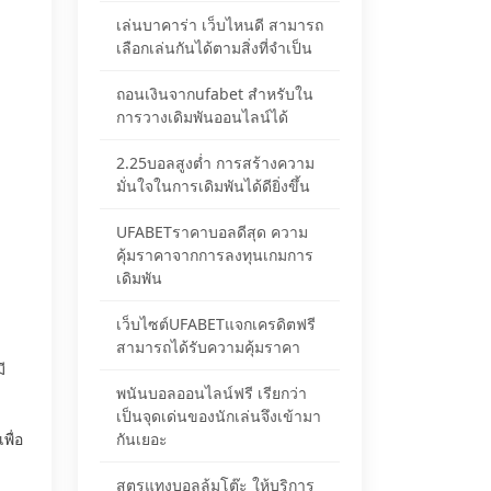
เล่นบาคาร่า เว็บไหนดี สามารถ
เลือกเล่นกันได้ตามสิ่งที่จำเป็น
ถอนเงินจากufabet สำหรับใน
การวางเดิมพันออนไลน์ได้
2.25บอลสูงต่ำ การสร้างความ
มั่นใจในการเดิมพันได้ดียิ่งขึ้น
UFABETราคาบอลดีสุด ความ
คุ้มราคาจากการลงทุนเกมการ
เดิมพัน
เว็บไซต์UFABETแจกเครดิตฟรี
สามารถได้รับความคุ้มราคา
ี
พนันบอลออนไลน์ฟรี เรียกว่า
เป็นจุดเด่นของนักเล่นจึงเข้ามา
พื่อ
กันเยอะ
สูตรแทงบอลล้มโต๊ะ ให้บริการ