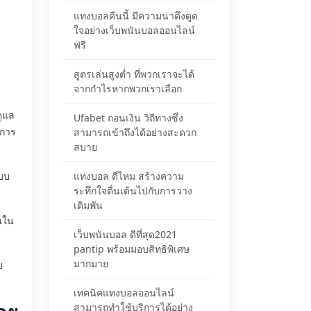
แทงบอลคืนนี้ มีความน่าดึงดูด
ใจอย่างเว็บพนันบอลออนไลน์
ฟรี
สูตรเล่นสูงต่ำ ที่พวกเราจะได้
จากกำไรหากพวกเราเลือก
ดูแล
Ufabet ถอนเงิน วิถีทางซึ่ง
งการ
สามารถเข้าถึงได้อย่างสะดวก
สบาย
ะบบ
แทงบอล ดีไหม สร้างความ
ระทึกใจตื่นเต้นไปกับการวาง
เดิมพัน
นใน
เว็บพนันบอล ดีที่สุด2021
pantip พร้อมมอบสิทธิพิเศษ
มากมาย
ย
เทคนิคแทงบอลออนไลน์
สามารถทำใช้บริการได้อย่าง