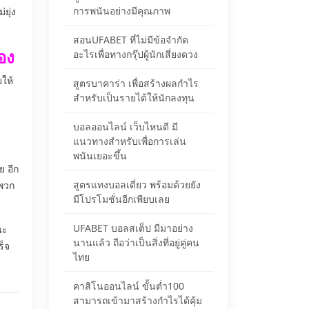
การพนันอย่างมีคุณภาพ
ยุ่ง
สอนUFABET ที่ไม่มีข้อจำกัด
อง
อะไรเพื่อทางกรุ๊ปผู้นักเสี่ยงดวง
ให้
สูตรบาคาร่า เพื่อสร้างผลกำไร
สำหรับเป็นรายได้ให้นักลงทุน
บอลออนไลน์ เว็บไหนดี มี
แนวทางสำหรับเพื่อการเล่น
พนันเยอะขึ้น
ย อีก
สูตรแทงบอลเดี่ยว พร้อมด้วยยัง
ำพวก
มีโปรโมชั่นอีกเพียบเลย
UFABET บอลสเต็ป มีมาอย่าง
นะ
นานแล้ว ถือว่าเป็นสิ่งที่อยู่คู่คน
ร็จ
ไทย
คาสิโนออนไลน์ ขั้นต่ำ100
สามารถเข้ามาสร้างกำไรได้คุ้ม