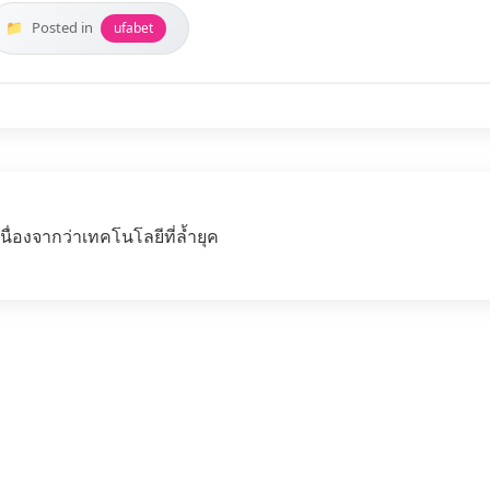
Posted in
ufabet
นื่องจากว่าเทคโนโลยีที่ล้ำยุค