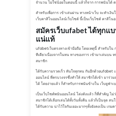
จำนวน ไม่ใช่น้อยในตอนนี้ แล้วก็จาก การพนันได้
สำหรับเพื่อการ เข้าเล่นผ่าน ทางหน้าเว็บ จะทำเงินให
เว็บคาสิโนออนไลน์เว็บไซต์ นี้เป็นเว็บไซต์ คาสิโนอ
สมัครเว็บufabet ได้ทุกแบ
แน่แท้
ufabetเว็บตรงทางเข้ามือถือ โดยเหตุนี้ สำหรับใน 
ทีเดียวเนื่องจากในหน ทางของการ เข้ามาเล่นบน หน้า
สมาชิก
ได้รับความรวดเร็ว ทันใจทุกหน กันอีกด้วยufabet เล
ออนไลน์ ที่ครบวงจรซึ่งทำให้ สมาชิกได้เข้า มาร่วมส
ได้ โดยง่ายแล้ว ก็สำหรับการพนันข้างใน เว็บยูฟ่าเ
เป็นเว็บไซต์พนันออนไลน์ โด่งดังแล้ว ก็ที่สำคัญ ไม
สมาชิกได้เลือกเล่นได้ทั้งวันทั้งคืน แล้วก็เป็นจุด ส
ได้รับความ น่าไว้ใจกันเยอะมากๆทั้งยังคงเป็น เกม